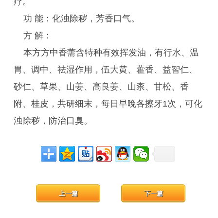
疗。
功 能：化浊除秽，芳香口气。
方 解：
本方方中香薷含特种有效挥发油，有行水、温
胃、调中、祛湿作用，伍大黄、藿香、益智仁、
砂仁、草果、山姜、高良姜、山柰、甘松、香
附、桂皮，共研细末，每日早晚各擦牙1次，可化
浊除秽，防治口臭。
上一篇
下一篇