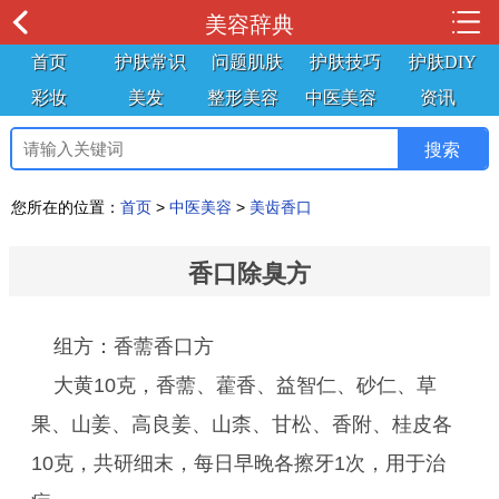
美容辞典
首页
护肤常识
问题肌肤
护肤技巧
护肤DIY
彩妆
美发
整形美容
中医美容
资讯
您所在的位置：
首页
>
中医美容
>
美齿香口
香口除臭方
组方：香薷香口方
大黄10克，香薷、藿香、益智仁、砂仁、草
果、山姜、高良姜、山柰、甘松、香附、桂皮各
10克，共研细末，每日早晚各擦牙1次，用于治