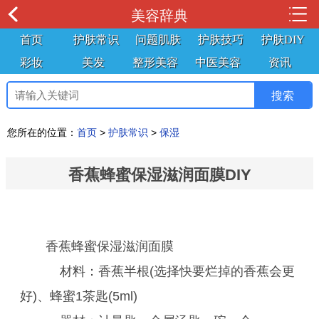
美容辞典
首页
护肤常识
问题肌肤
护肤技巧
护肤DIY
彩妆
美发
整形美容
中医美容
资讯
您所在的位置：
首页
>
护肤常识
>
保湿
香蕉蜂蜜保湿滋润面膜DIY
香蕉蜂蜜保湿滋润面膜
材料：香蕉半根(选择快要烂掉的香蕉会更
好)、蜂蜜1茶匙(5ml)