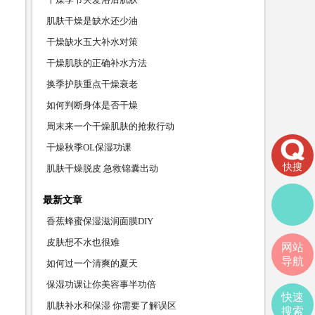
肌肤干燥是缺水还少油
干燥缺水五大补水对策
干燥肌肤的正确补水方法
换季护肤重点干燥衰老
如何判断身体是否干燥
周末来一个干燥肌肤的抢救行动
干燥秋季OL保湿功课
快搜
肌肤干燥脱皮 急救锦囊出动
最新文章
香蕉蜂蜜保湿滋润面膜DIY
皮肤想不水也很难
网站
导航
如何过一个清爽的夏天
保湿功课让你美容事半功倍
快速
肌肤补水和保湿 你需要了解误区
搜索