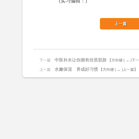
(实习编辑：)
上一篇
中医补水让你拥有丝质肌肤
下一篇:
【方向键 ( → )下
水嫩保湿 养成好习惯
上一篇:
【方向键 ( ← )上一篇】