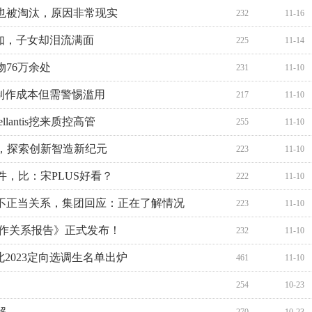
也被淘汰，原因非常现实
232
11-16
知，子女却泪流满面
225
11-14
76万余处
231
11-10
画制作成本但需警惕滥用
217
11-10
llantis挖来质控高管
255
11-10
浦，探索创新智造新纪元
223
11-10
件，比：宋PLUS好看？
222
11-10
不正当关系，集团回应：正在了解情况
223
11-10
构合作关系报告》正式发布！
232
11-10
北2023定向选调生名单出炉
461
11-10
254
10-23
解