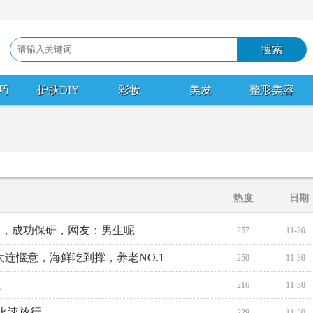
巧
护肤DIY
彩妆
美发
整形美容
热度
日期
四，成功保研，网友：男生呢
257
11-30
大连惬意，海鲜吃到撑，养老NO.1
250
11-30
人
216
11-30
s火速放行
229
11-30