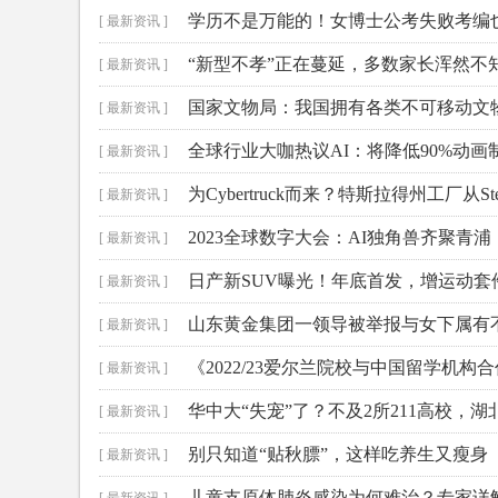
学历不是万能的！女博士公考失败考编
[ 最新资讯 ]
“新型不孝”正在蔓延，多数家长浑然不
[ 最新资讯 ]
国家文物局：我国拥有各类不可移动文物
[ 最新资讯 ]
全球行业大咖热议AI：将降低90%动
[ 最新资讯 ]
为Cybertruck而来？特斯拉得州工厂从Ste
[ 最新资讯 ]
2023全球数字大会：AI独角兽齐聚青
[ 最新资讯 ]
日产新SUV曝光！年底首发，增运动套
[ 最新资讯 ]
山东黄金集团一领导被举报与女下属有
[ 最新资讯 ]
《2022/23爱尔兰院校与中国留学机
[ 最新资讯 ]
华中大“失宠”了？不及2所211高校，湖
[ 最新资讯 ]
别只知道“贴秋膘”，这样吃养生又瘦身
[ 最新资讯 ]
儿童支原体肺炎感染为何难治？专家详