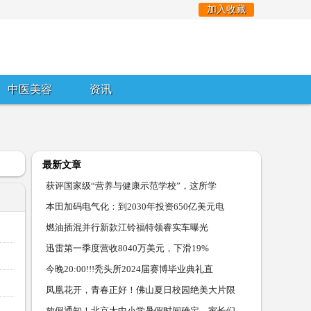
加入收藏
中医美容
资讯
最新文章
获评国家级“营养与健康示范学校”，这所学
本田加码电气化：到2030年投资650亿美元电
燃油插混并行新款江铃福特领睿实车曝光
迅雷第一季度营收8040万美元，下滑19%
今晚20:00!!!秃头所2024届赛博毕业典礼直
凤凰花开，青春正好！佛山夏日校园绝美大片限
放假通知！北京大中小学暑假时间确定，家长们