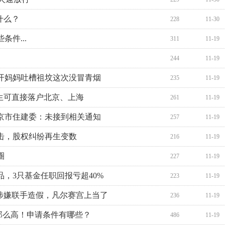
什么？
228
11-30
件...
311
11-19
244
11-19
开妈妈吐槽祖坟这次没冒青烟
235
11-19
生可直接落户北京、上海
261
11-19
京市住建委：未接到相关通知
257
11-19
击，股权纠纷再生变数
216
11-19
圈
227
11-19
，3只基金任职回报亏超40%
223
11-19
涉嫌联手造假，凡尔赛宫上当了
236
11-19
来那么高！申请条件有哪些？
486
11-19