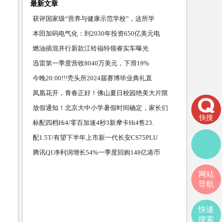
最新文章
获评国家级“营养与健康示范学校”，这所学
本田加码电气化：到2030年投资650亿美元电
燃油插混并行新款江铃福特领睿实车曝光
迅雷第一季度营收8040万美元，下滑19%
今晚20:00!!!秃头所2024届赛博毕业典礼直
凤凰花开，青春正好！佛山夏日校园绝美大片限
放假通知！北京大中小学暑假时间确定，家长们
快搜
标配四档Hi4/零百加速4秒3新摩卡Hi4售23.
配1.5T/有望下半年上市新一代长安CS75PLU
腾讯Q1净利润增长54%一季度回购148亿港币
网站
导航
快速
搜索