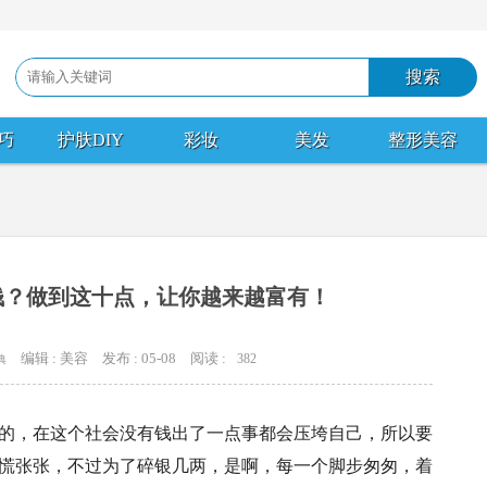
巧
护肤DIY
彩妆
美发
整形美容
钱？做到这十点，让你越来越富有！
编辑 : 美容
发布 : 05-08
阅读 :
382
典
的，在这个社会没有钱出了一点事都会压垮自己，所以要
慌张张，不过为了碎银几两，是啊，每一个脚步匆匆，着