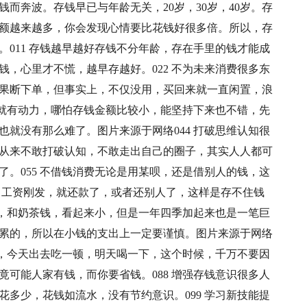
而奔波。存钱早已与年龄无关，20岁，30岁，40岁。存
额越来越多，你会发现心情要比花钱好很多倍。所以，存
011 存钱越早越好存钱不分年龄，存在手里的钱才能成
，心里才不慌，越早存越好。022 不为未来消费很多东
果断下单，但事实上，不仅没用，买回来就一直闲置，浪
标就有动力，哪怕存钱金额比较小，能坚持下来也不错，先
就没有那么难了。图片来源于网络044 打破思维认知很
从来不敢打破认知，不敢走出自己的圈子，其实人人都可
。055 不借钱消费无论是用某呗，还是借别人的钱，这
，工资刚发，就还款了，或者还别人了，这样是存不住钱
钱，和奶茶钱，看起来小，但是一年四季加起来也是一笔巨
累的，所以在小钱的支出上一定要谨慎。图片来源于网络
友，今天出去吃一顿，明天喝一下，这个时候，千万不要因
可能人家有钱，而你要省钱。088 增强存钱意识很多人
多少，花钱如流水，没有节约意识。099 学习新技能提