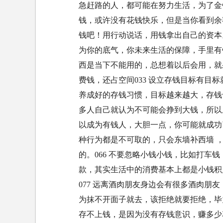
急赶路的人，都可能在努力生活，为了金钱
钱，或许没有花钱快乐，但是当你看到余
钱吧！用行动说话，用钱拿出自己的资本。
为你的底气，你未来生活的保障，手里有钱
西是当下不能用的，总想着以后会用，就
费钱，还占空间033 设立存钱目标有目
养成好的存钱习惯，目标越来越大，存钱也
多人自己就认为不可能会挣到大钱，所以
以成为有钱人，大胆一点，你可能就成功了
种行为都是不可取的，只会东墙补西墙 
的。066 不要忽略小钱小钱，比如打车
款，其实生活中的消费基本上都是小钱积
077 远离酒肉朋友身边会有很多酒肉朋
为抹不开面子就去，该拒绝就要拒绝，毕竟
存不上钱，是因为没有存钱意识，赚多少花