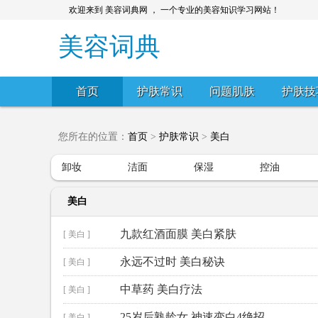
欢迎来到 美容词典网 ， 一个专业的美容知识学习网站！
美容词典
首页
护肤常识
问题肌肤
护肤技
您所在的位置：
首页
>
护肤常识
>
美白
卸妆
洁面
保湿
控油
美白
九款红酒面膜 美白紧肤
[ 美白 ]
永远不过时 美白秘诀
[ 美白 ]
中草药 美白疗法
[ 美白 ]
25岁后熟龄女 神速变白4绝招
[ 美白 ]