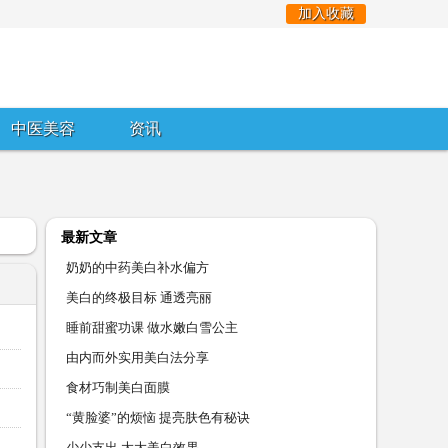
加入收藏
中医美容
资讯
最新文章
奶奶的中药美白补水偏方
美白的终极目标 通透亮丽
睡前甜蜜功课 做水嫩白雪公主
由内而外实用美白法分享
食材巧制美白面膜
“黄脸婆”的烦恼 提亮肤色有秘诀
少少支出 大大美白效果