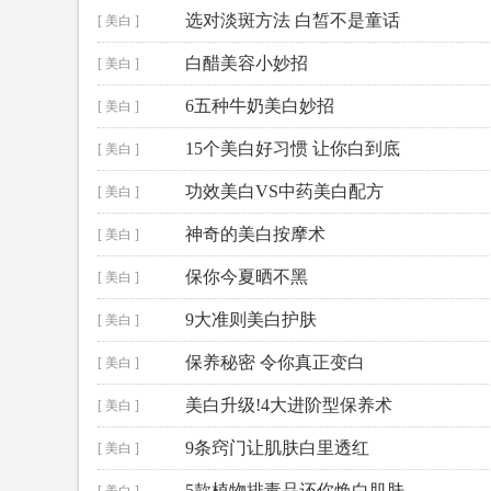
选对淡斑方法 白皙不是童话
[ 美白 ]
白醋美容小妙招
[ 美白 ]
6五种牛奶美白妙招
[ 美白 ]
15个美白好习惯 让你白到底
[ 美白 ]
功效美白VS中药美白配方
[ 美白 ]
神奇的美白按摩术
[ 美白 ]
保你今夏晒不黑
[ 美白 ]
9大准则美白护肤
[ 美白 ]
保养秘密 令你真正变白
[ 美白 ]
美白升级!4大进阶型保养术
[ 美白 ]
9条窍门让肌肤白里透红
[ 美白 ]
5款植物排毒品还你焕白肌肤