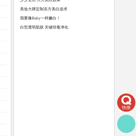
美妆大牌定制东方美白追求
我要像Baby一样嫩白！
白皙透明肌肤 关键排毒净化
快搜