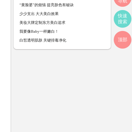
导航
“黄脸婆”的烦恼 提亮肤色有秘诀
少少支出 大大美白效果
快速
搜索
美妆大牌定制东方美白追求
我要像Baby一样嫩白！
顶部
白皙透明肌肤 关键排毒净化