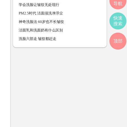
导航
学会洗脸让皱纹无处现行
PM2.5时代 洁面须洗净浮尘
快速
神奇洗脸法 60岁也不长皱纹
搜索
洁面乳和洗面奶有什么区别
洗脸六部走 皱纹都赶走
顶部