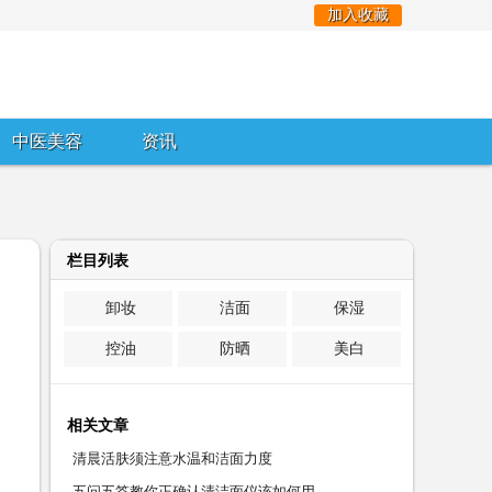
加入收藏
中医美容
资讯
栏目列表
卸妆
洁面
保湿
控油
防晒
美白
相关文章
清晨活肤须注意水温和洁面力度
五问五答教你正确认清洁面仪该如何用