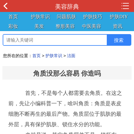
美容辞典
首页
护肤常识
问题肌肤
护肤技巧
护肤DIY
彩妆
美发
整形美容
中医美容
资讯
您所在的位置：
首页
>
护肤常识
>
洁面
角质没那么容易 你造吗
首先，不是每个人都需要去角质。在这之
前，先让小编科普一下，啥叫角质：角质是表皮
细胞不断再生的最后产物。角质层位于肌肤的最
外层，具有保护肌肤、锁住水分的功能。